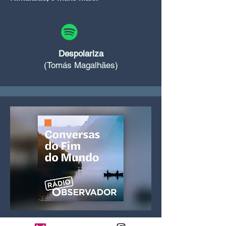
Despolariza
(Tomás Magalhães)
Vítor, o EtnoPoeta